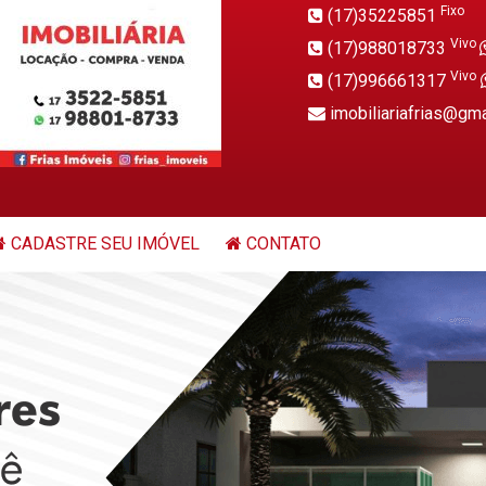
Fixo
(17)35225851
Vivo
(17)988018733
Vivo
(17)996661317
imobiliariafrias@gm
CADASTRE SEU IMÓVEL
CONTATO