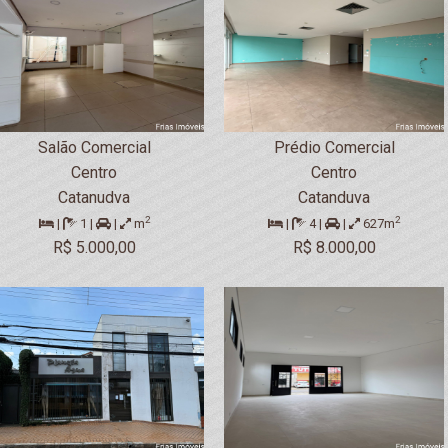
Salão Comercial
Prédio Comercial
Centro
Centro
Catanudva
Catanduva
2
2
|
1 |
|
m
|
4 |
|
627m
R$ 5.000,00
R$ 8.000,00