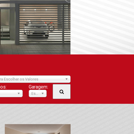
ra Escolher os Valores
ios:
Garagem:
Escolher