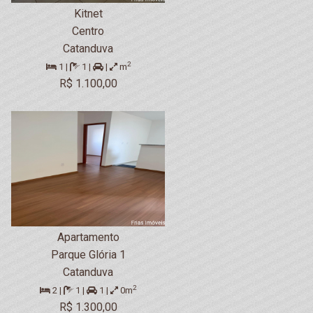
Kitnet
Centro
Catanduva
2
1 |
1 |
|
m
R$ 1.100,00
Apartamento
Parque Glória 1
Catanduva
2
2 |
1 |
1 |
0m
R$ 1.300,00