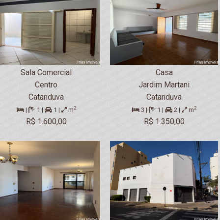
Sala Comercial
Casa
Centro
Jardim Martani
Catanduva
Catanduva
2
2
|
1 |
1 |
m
3 |
1 |
2 |
m
R$ 1.600,00
R$ 1.350,00