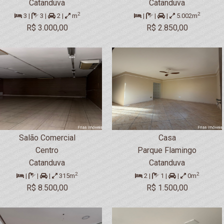
Catanduva
Catanduva
2
2
3 |
3 |
2 |
m
|
|
|
5.002m
R$ 3.000,00
R$ 2.850,00
Salão Comercial
Casa
Centro
Parque Flamingo
Catanduva
Catanduva
2
2
|
|
|
315m
2 |
1 |
|
0m
R$ 8.500,00
R$ 1.500,00