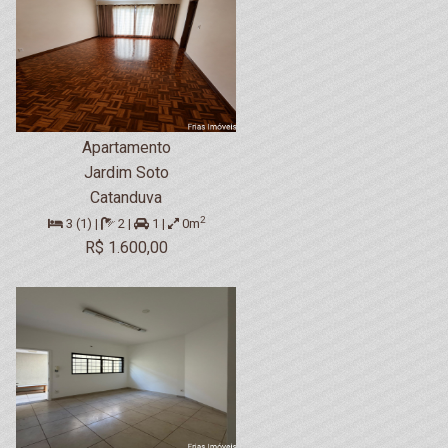
Apartamento
Jardim Soto
Catanduva
2
3 (1) |
2 |
1 |
0m
R$ 1.600,00