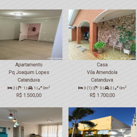
Apartamento
Casa
Pq Joaquim Lopes
Vila Amendola
Catanduva
Catanduva
2
2
2 |
1 |
1 |
0m
3 (1) |
3 |
2 |
0m
R$ 1.500,00
R$ 1.700,00