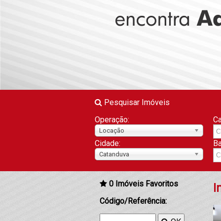
Pesquisar Imóveis
Operação:
Ca
Locação
Cidade:
Ba
Catanduva
0
Imóveis Favoritos
I
Código/Referência: