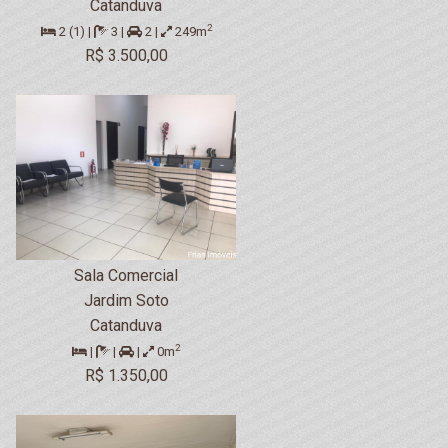
Catanduva
2
2 (1) |
3 |
2 |
249m
R$ 3.500,00
Sala Comercial
Jardim Soto
Catanduva
2
|
|
|
0m
R$ 1.350,00