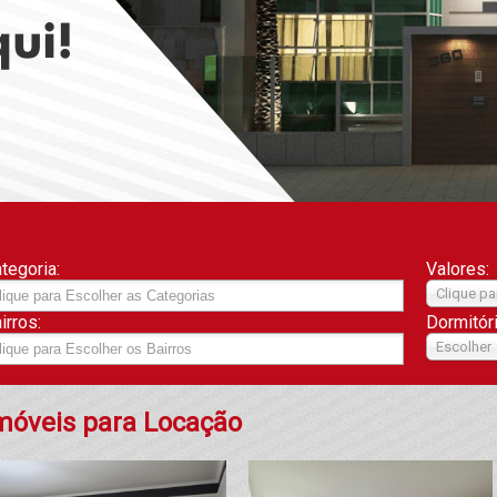
tegoria:
Valores:
Clique pa
irros:
Dormitór
Escolher
móveis para Locação