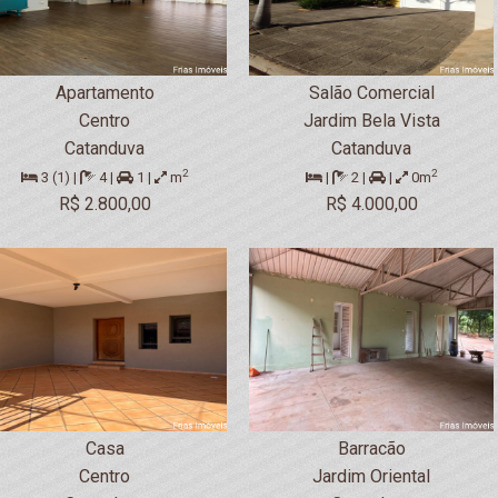
Apartamento
Salão Comercial
Centro
Jardim Bela Vista
Catanduva
Catanduva
2
2
3 (1) |
4 |
1 |
m
|
2 |
|
0m
R$ 2.800,00
R$ 4.000,00
Casa
Barracão
Centro
Jardim Oriental