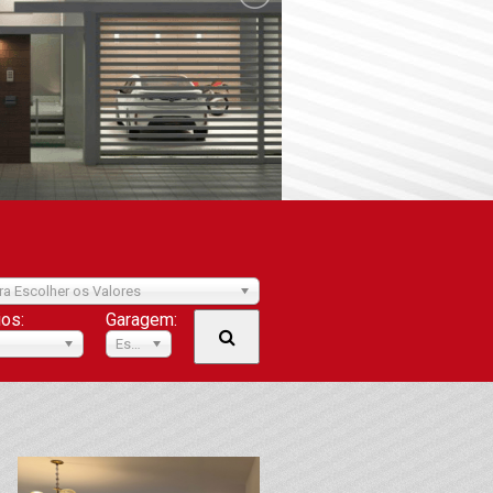
ra Escolher os Valores
ios:
Garagem:
Escolher