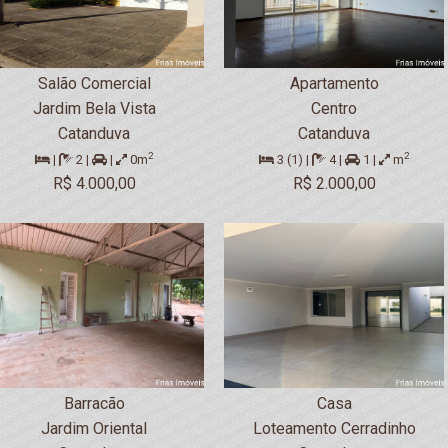
Salão Comercial
Apartamento
Jardim Bela Vista
Centro
Catanduva
Catanduva
2
2
|
2 |
|
0m
3 (1) |
4 |
1 |
m
R$ 4.000,00
R$ 2.000,00
Barracão
Casa
Jardim Oriental
Loteamento Cerradinho