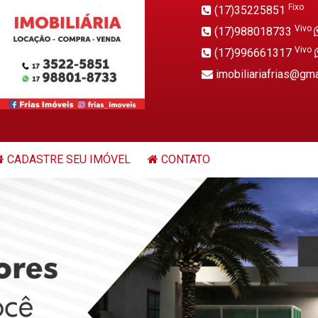
Fixo
(17)35225851
Vivo
(17)988018733
Vivo
(17)996661317
imobiliariafrias@gm
CADASTRE SEU IMÓVEL
CONTATO