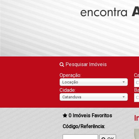
Pesquisar Imóveis
Operação:
Ca
Locação
Cidade:
Ba
Catanduva
0
Imóveis Favoritos
I
Código/Referência: