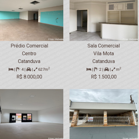
Prédio Comercial
Sala Comercial
Centro
Vila Mota
Catanduva
Catanduva
2
2
|
4 |
|
627m
|
2 |
|
m
R$ 8.000,00
R$ 1.500,00