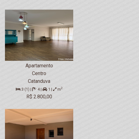
Apartamento
Centro
Catanduva
2
3 (1) |
4 |
1 |
m
R$ 2.800,00