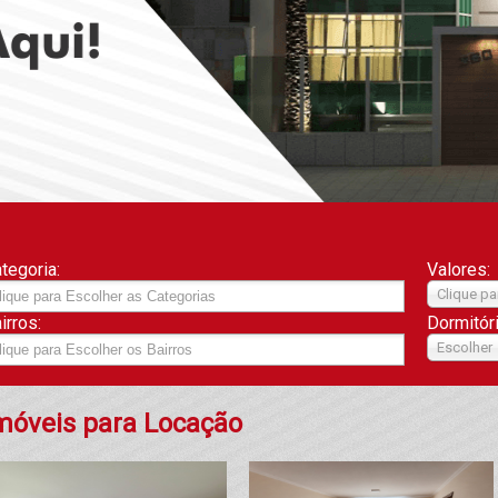
tegoria:
Valores:
Clique pa
irros:
Dormitór
Escolher
móveis para Locação