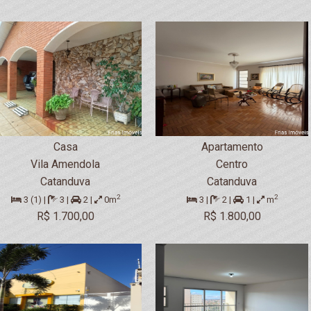
Casa
Apartamento
Vila Amendola
Centro
Catanduva
Catanduva
2
2
3 (1) |
3 |
2 |
0m
3 |
2 |
1 |
m
R$ 1.700,00
R$ 1.800,00