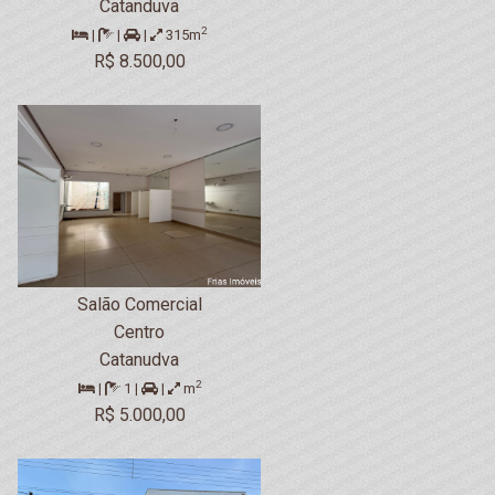
Catanduva
2
|
|
|
315m
R$ 8.500,00
Salão Comercial
Centro
Catanudva
2
|
1 |
|
m
R$ 5.000,00