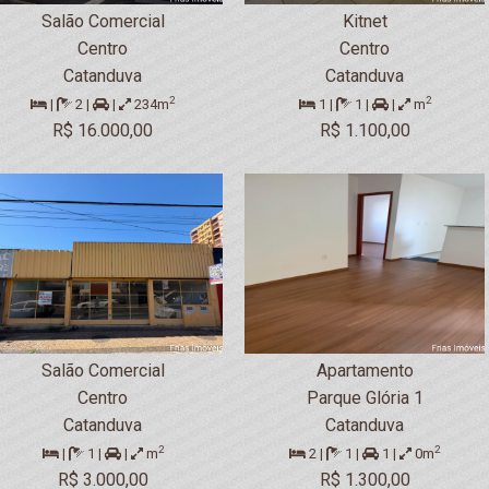
Salão Comercial
Kitnet
Centro
Centro
Catanduva
Catanduva
2
2
|
2 |
|
234m
1 |
1 |
|
m
R$ 16.000,00
R$ 1.100,00
Salão Comercial
Apartamento
Centro
Parque Glória 1
Catanduva
Catanduva
2
2
|
1 |
|
m
2 |
1 |
1 |
0m
R$ 3.000,00
R$ 1.300,00