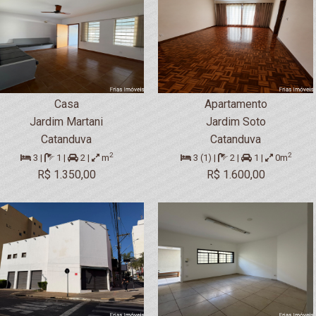
Casa
Apartamento
Jardim Martani
Jardim Soto
Catanduva
Catanduva
2
2
3 |
1 |
2 |
m
3 (1) |
2 |
1 |
0m
R$ 1.350,00
R$ 1.600,00