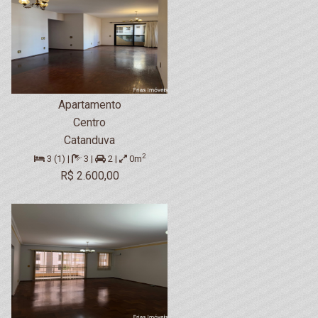
Apartamento
Centro
Catanduva
2
3 (1) |
3 |
2 |
0m
R$ 2.600,00