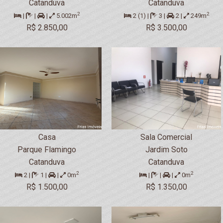
Catanduva
Catanduva
2
2
|
|
|
5.002m
2 (1) |
3 |
2 |
249m
R$ 2.850,00
R$ 3.500,00
Casa
Sala Comercial
Parque Flamingo
Jardim Soto
Catanduva
Catanduva
2
2
2 |
1 |
|
0m
|
|
|
0m
R$ 1.500,00
R$ 1.350,00