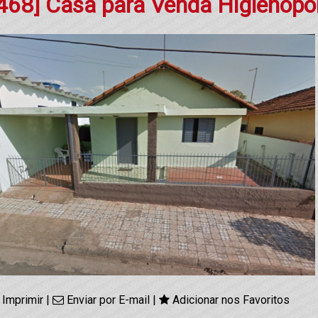
468] Casa para Venda Higienópo
Imprimir
|
Enviar por E-mail
|
Adicionar nos Favoritos