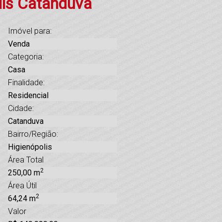
lis Catanduva
Imóvel para:
Venda
Categoria:
Casa
Finalidade:
Residencial
Cidade:
Catanduva
Bairro/Região:
Higienópolis
Área Total
2
250,00 m
Área Útil
2
64,24 m
Valor