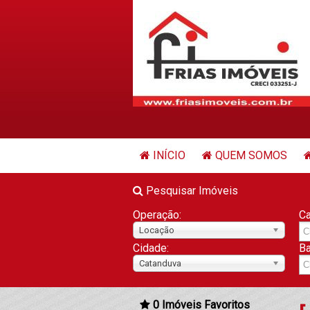
INÍCIO
QUEM SOMOS
Pesquisar Imóveis
Operação:
Ca
Locação
Cidade:
Ba
Catanduva
0
Imóveis Favoritos