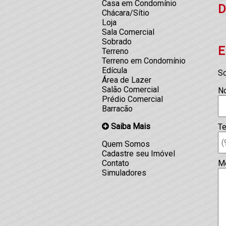
Casa em Condomínio
D
Chácara/Sítio
Loja
Sala Comercial
Sobrado
E
Terreno
Terreno em Condomínio
Edícula
So
Área de Lazer
Salão Comercial
N
Prédio Comercial
Barracão
Saiba Mais
Te
Quem Somos
Cadastre seu Imóvel
M
Contato
Simuladores