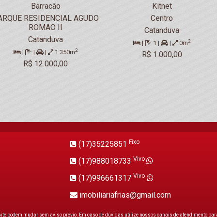
Barracão
Kitnet
ARQUE RESIDENCIAL AGUDO
Centro
ROMAO II
Catanduva
Catanduva
2
|
1 |
|
0m
2
|
|
|
1.350m
R$ 1.000,00
R$ 12.000,00
Fixo
(17)35225851
Vivo
(17)988018733
Vivo
(17)996661317
imobiliariafrias@gmail.com
site podem mudar sem aviso prévio. Em caso de dúvidas utilize nossos canais de atendimento para