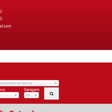
ail.com
ra Escolher os Valores
ios:
Garagem:
Escolher