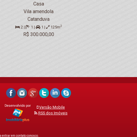
Casa
Vila amendola
Catanduva
2
2 |
1 |
1 |
125m
R$ 300.000,00
Versão Mobile
RSS dos Imóveis
 entrar em contato conosco.