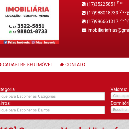
Fixo
(17)35225851
Vivo
(17)988018733
Vivo
(17)996661317
imobiliariafrias@gm
CADASTRE SEU IMÓVEL
CONTATO
tegoria:
Valores:
Clique pa
irros:
Dormitór
Escolher