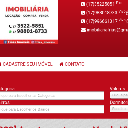
Fixo
(17)35225851
Vivo
(17)988018733
Vivo
(17)996661317
imobiliariafrias@gm
CADASTRE SEU IMÓVEL
CONTATO
tegoria:
Valores:
Clique pa
irros:
Dormitór
Escolher