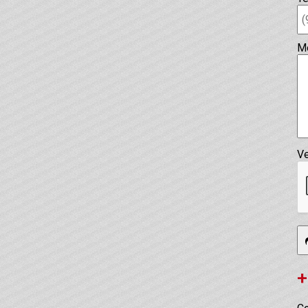
M
Ve
+