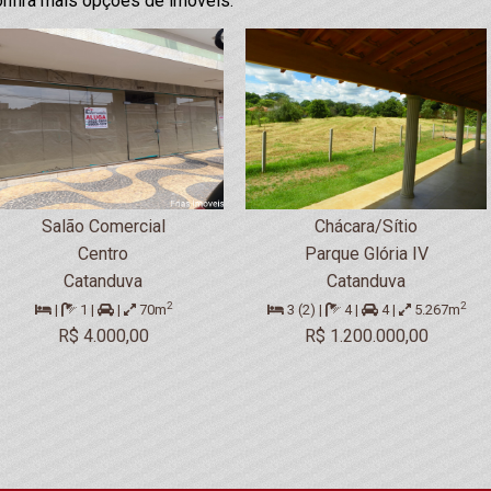
nfira mais opções de imóveis:
Salão Comercial
Chácara/Sítio
Centro
Parque Glória IV
Catanduva
Catanduva
2
2
|
1 |
|
70m
3 (2) |
4 |
4 |
5.267m
R$ 4.000,00
R$ 1.200.000,00