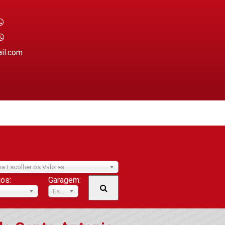
ail.com
ra Escolher os Valores
ios:
Garagem:
Escolher