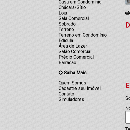
Casa em Condomínio
Chácara/Sítio
Loja
Sala Comercial
D
Sobrado
Terreno
Terreno em Condomínio
Edícula
Área de Lazer
Salão Comercial
Prédio Comercial
Barracão
Saiba Mais
Quem Somos
E
Cadastre seu Imóvel
Contato
So
Simuladores
N
Te