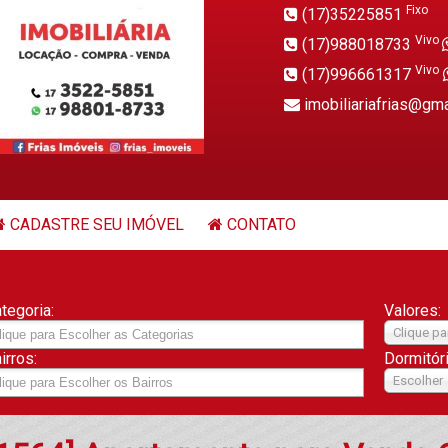
Fixo
(17)35225851
Vivo
(17)988018733
Vivo
(17)996661317
imobiliariafrias@gm
CADASTRE SEU IMÓVEL
CONTATO
tegoria:
Valores:
Clique pa
irros:
Dormitór
Escolher