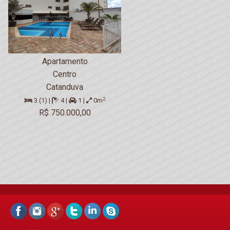
Apartamento
Centro
Catanduva
2
3 (1) |
4 |
1 |
0m
R$ 750.000,00