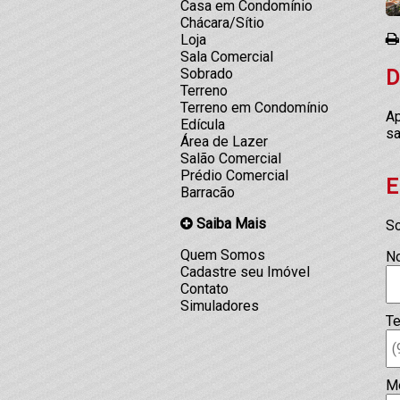
Casa em Condomínio
Chácara/Sítio
Loja
Sala Comercial
D
Sobrado
Terreno
Terreno em Condomínio
Ap
Edícula
sa
Área de Lazer
Salão Comercial
Prédio Comercial
E
Barracão
Saiba Mais
So
Quem Somos
N
Cadastre seu Imóvel
Contato
Simuladores
Te
M