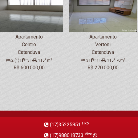
Apartamento
Apartamento
Centro
Vertoni
Catanduva
Catanduva
2
2
2 (1) |
3 |
1 |
m
3 |
1 |
1 |
70m
R$ 600.000,00
R$ 270.000,00
Fixo
(17)35225851
Vivo
(17)988018733