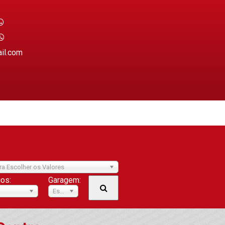
ail.com
ra Escolher os Valores
ios:
Garagem:
Escolher