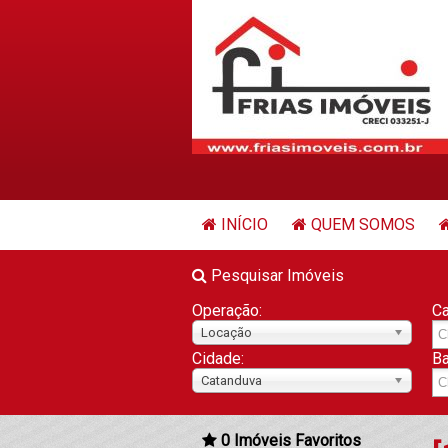
INÍCIO
QUEM SOMOS
Pesquisar Imóveis
Operação:
Ca
Locação
Cidade:
Ba
Catanduva
0
Imóveis Favoritos