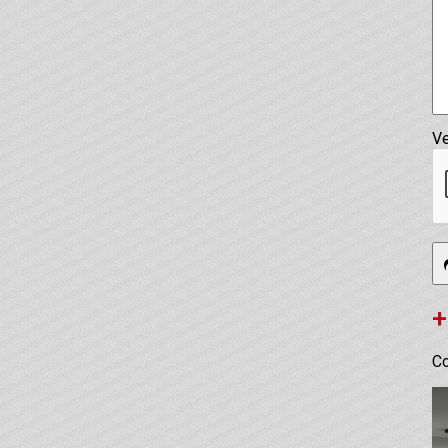
Ve
+
Co