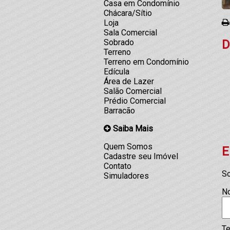
Casa em Condomínio
Chácara/Sítio
Loja
Sala Comercial
D
Sobrado
Terreno
Terreno em Condomínio
Edícula
Área de Lazer
Salão Comercial
Prédio Comercial
Barracão
Saiba Mais
Quem Somos
E
Cadastre seu Imóvel
Contato
So
Simuladores
N
Te