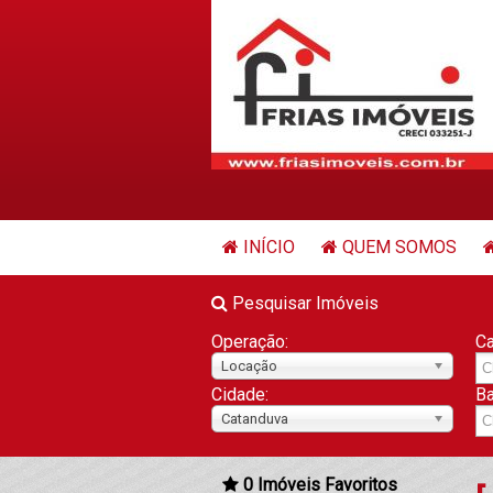
INÍCIO
QUEM SOMOS
Pesquisar Imóveis
Operação:
Ca
Locação
Cidade:
Ba
Catanduva
0
Imóveis Favoritos