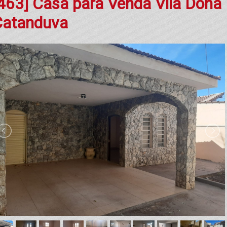
463] Casa para Venda Vila Dona
Catanduva