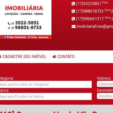
Fixo
(17)35225851
Vivo
(17)988018733
Vivo
(17)996661317
imobiliariafrias@gm
CADASTRE SEU IMÓVEL
CONTATO
tegoria:
Valores:
Clique pa
irros:
Dormitór
Escolher