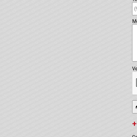
M
Ve
+