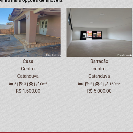
nfira mais opções de imóveis:
Casa
Barracão
Centro
centro
Catanduva
Catanduva
2
2
5 |
3 |
|
0m
|
2 |
2 |
169m
R$ 1.500,00
R$ 5.000,00