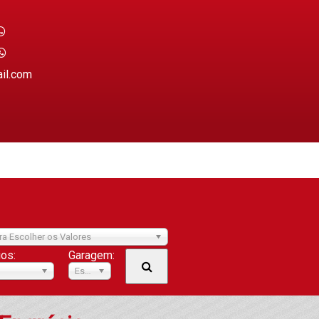
ail.com
ra Escolher os Valores
ios:
Garagem:
Escolher