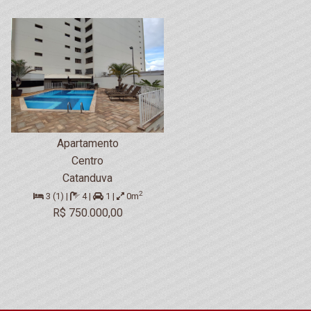
Apartamento
Centro
Catanduva
2
3 (1) |
4 |
1 |
0m
R$ 750.000,00