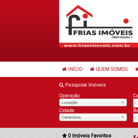
INÍCIO
QUEM SOMOS
Pesquisar Imóveis
Operação:
Ca
Locação
Cidade:
Ba
Catanduva
0
Imóveis Favoritos