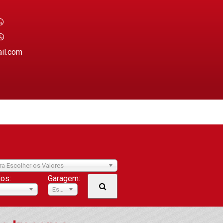
ail.com
ra Escolher os Valores
ios:
Garagem:
Escolher