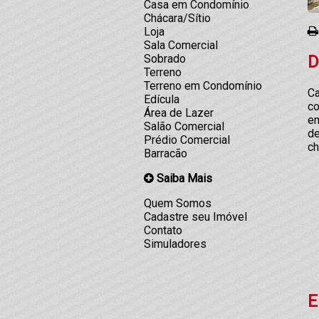
Casa em Condomínio
Chácara/Sítio
Loja
Sala Comercial
D
Sobrado
Terreno
Terreno em Condomínio
Ca
Edícula
co
Área de Lazer
em
Salão Comercial
de
Prédio Comercial
ch
Barracão
Saiba Mais
Quem Somos
Cadastre seu Imóvel
Contato
Simuladores
E