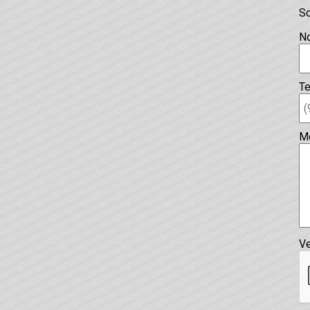
So
N
Te
M
Ve