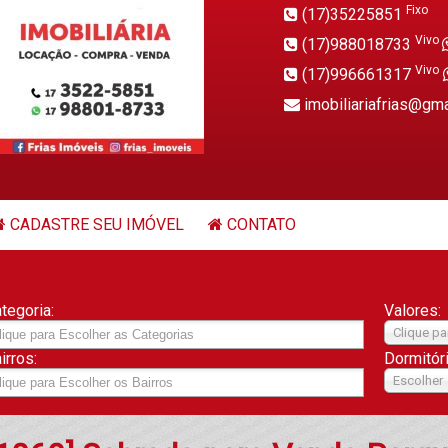
Fixo
(17)35225851
Vivo
(17)988018733
Vivo
(17)996661317
imobiliariafrias@gm
CADASTRE SEU IMÓVEL
CONTATO
tegoria:
Valores:
Clique pa
irros:
Dormitór
Escolher