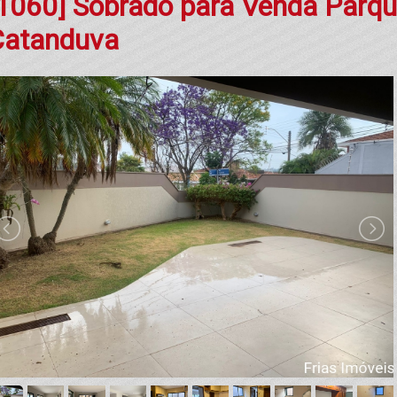
1060] Sobrado para Venda Parq
Catanduva