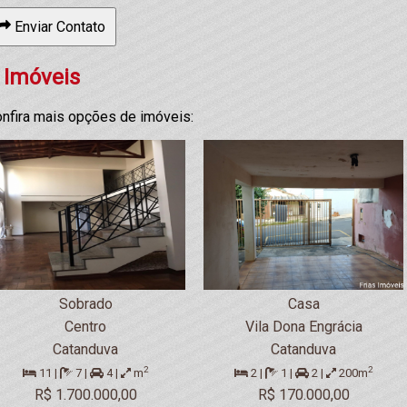
Enviar Contato
 Imóveis
nfira mais opções de imóveis:
Sobrado
Casa
Centro
Vila Dona Engrácia
Catanduva
Catanduva
2
2
11 |
7 |
4 |
m
2 |
1 |
2 |
200m
R$ 1.700.000,00
R$ 170.000,00