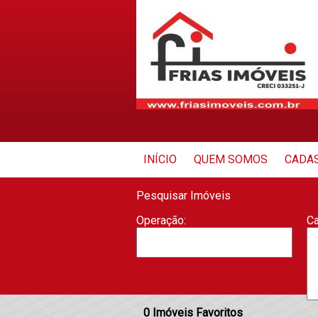
INÍCIO
QUEM SOMOS
CADAS
Pesquisar Imóveis
Operação:
Ca
0
Imóveis Favoritos
Cidade:
Ba