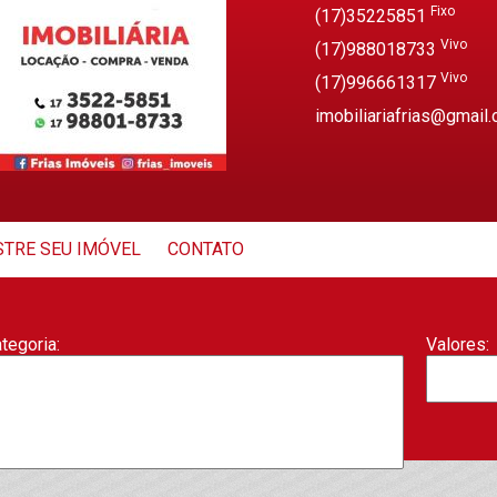
Fixo
(17)35225851
Vivo
(17)988018733
Vivo
(17)996661317
imobiliariafrias@gmail
TRE SEU IMÓVEL
CONTATO
tegoria:
Valores:
irros:
Dormitór