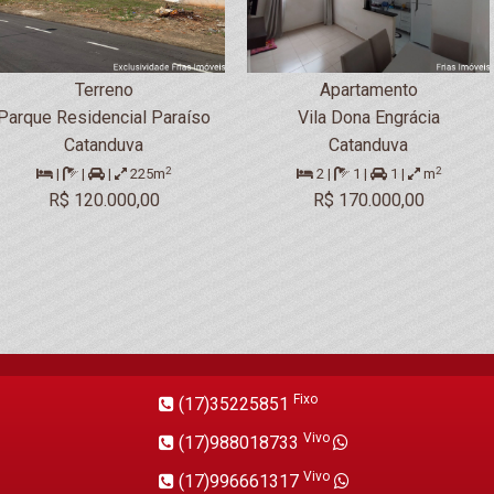
Terreno
Apartamento
Parque Residencial Paraíso
Vila Dona Engrácia
Catanduva
Catanduva
2
2
|
|
|
225m
2 |
1 |
1 |
m
R$ 120.000,00
R$ 170.000,00
Fixo
(17)35225851
Vivo
(17)988018733
Vivo
(17)996661317