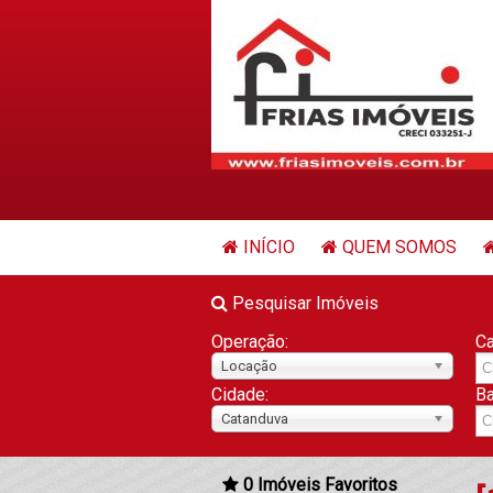
INÍCIO
QUEM SOMOS
Pesquisar Imóveis
Operação:
Ca
Locação
Cidade:
Ba
Catanduva
0
Imóveis Favoritos