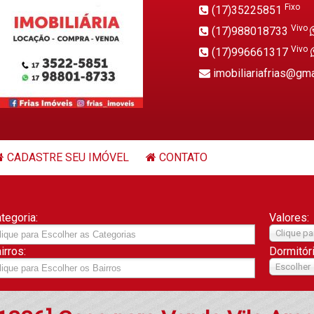
Fixo
(17)35225851
Vivo
(17)988018733
Vivo
(17)996661317
imobiliariafrias@gm
CADASTRE SEU IMÓVEL
CONTATO
tegoria:
Valores:
Clique pa
irros:
Dormitór
Escolher