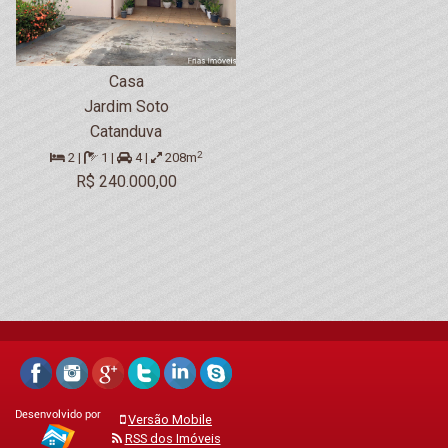
Casa
Jardim Soto
Catanduva
2
2 |
1 |
4 |
208m
R$ 240.000,00
Versão Mobile
RSS dos Imóveis