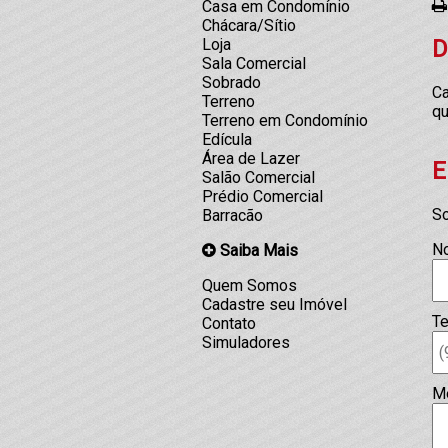
Casa em Condomínio
Chácara/Sítio
D
Loja
Sala Comercial
Sobrado
Ca
Terreno
qu
Terreno em Condomínio
Edícula
Área de Lazer
E
Salão Comercial
Prédio Comercial
So
Barracão
N
Saiba Mais
Quem Somos
Cadastre seu Imóvel
Te
Contato
Simuladores
M