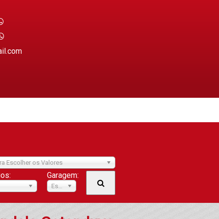
ail.com
ra Escolher os Valores
ios:
Garagem:
Escolher