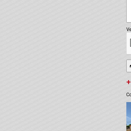
Ve
+
Co