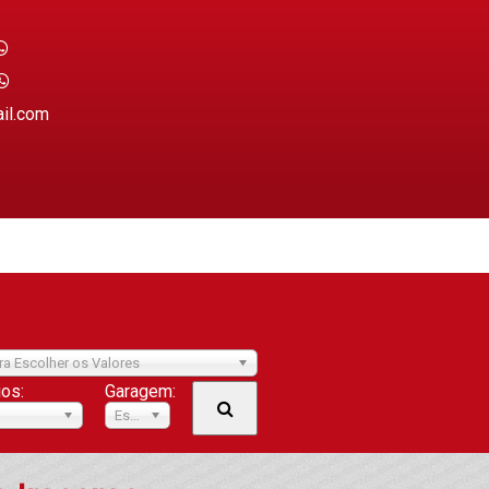
ail.com
ra Escolher os Valores
ios:
Garagem:
Escolher