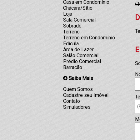
Casa em Condomínio
Chácara/Sítio
Loja
D
Sala Comercial
Sobrado
Te
Terreno
Terreno em Condomínio
Edícula
E
Área de Lazer
Salão Comercial
Prédio Comercial
So
Barracão
N
Saiba Mais
Quem Somos
Cadastre seu Imóvel
Te
Contato
Simuladores
M