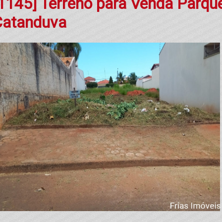
1145] Terreno para Venda Parqu
Catanduva