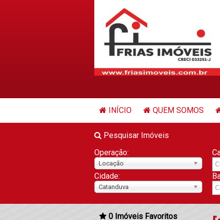
INÍCIO
QUEM SOMOS
Pesquisar Imóveis
Operação:
Ca
Locação
Cidade:
Ba
Catanduva
0
Imóveis Favoritos