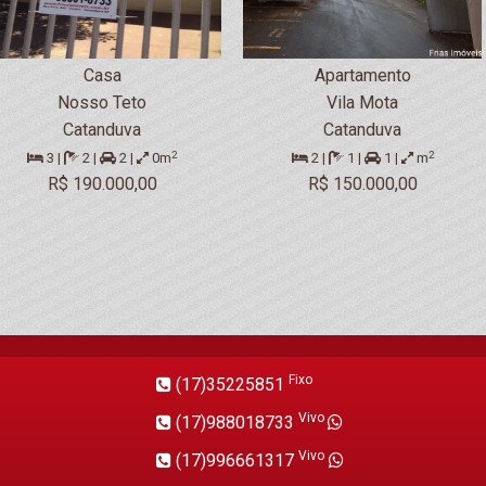
Casa
Apartamento
Nosso Teto
Vila Mota
Catanduva
Catanduva
2
2
3 |
2 |
2 |
0m
2 |
1 |
1 |
m
R$ 190.000,00
R$ 150.000,00
Fixo
(17)35225851
Vivo
(17)988018733
Vivo
(17)996661317