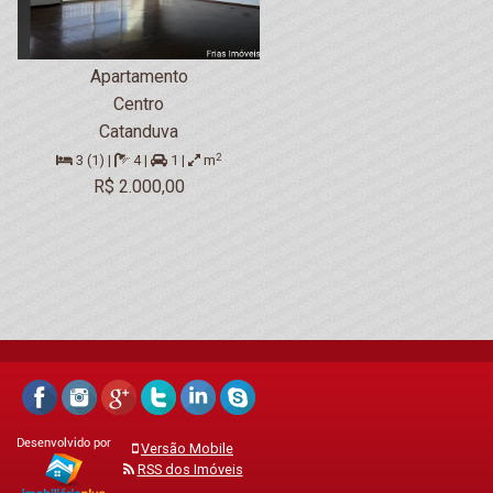
Apartamento
Centro
Catanduva
2
3 (1) |
4 |
1 |
m
R$ 2.000,00
Versão Mobile
RSS dos Imóveis