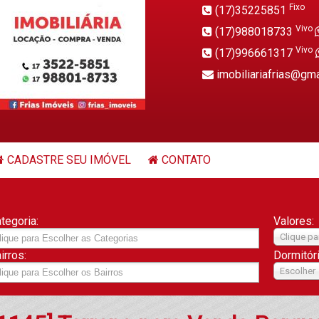
Fixo
(17)35225851
Vivo
(17)988018733
Vivo
(17)996661317
imobiliariafrias@gm
CADASTRE SEU IMÓVEL
CONTATO
tegoria:
Valores:
Clique pa
irros:
Dormitór
Escolher