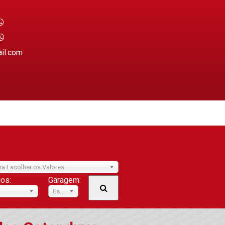
ail.com
ra Escolher os Valores
ios:
Garagem:
Escolher