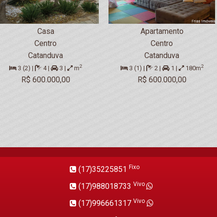
Casa
Apartamento
Centro
Centro
Catanduva
Catanduva
2
2
3 (2) |
4 |
3 |
m
3 (1) |
2 |
1 |
180m
R$ 600.000,00
R$ 600.000,00
Fixo
(17)35225851
Vivo
(17)988018733
Vivo
(17)996661317