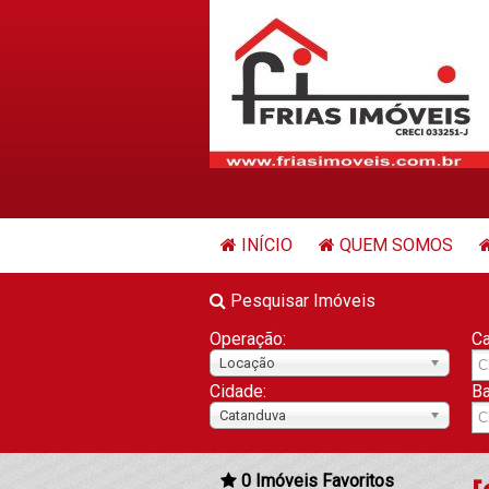
INÍCIO
QUEM SOMOS
Pesquisar Imóveis
Operação:
Ca
Locação
Cidade:
Ba
Catanduva
0
Imóveis Favoritos