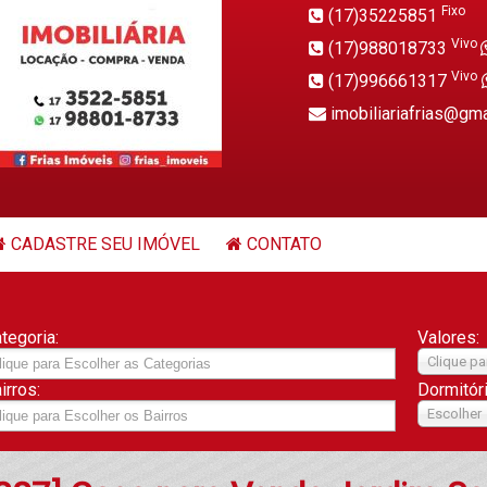
Fixo
(17)35225851
Vivo
(17)988018733
Vivo
(17)996661317
imobiliariafrias@gm
CADASTRE SEU IMÓVEL
CONTATO
tegoria:
Valores:
Clique pa
irros:
Dormitór
Escolher