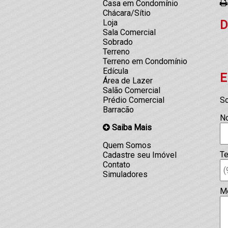
Casa em Condomínio
Chácara/Sítio
D
Loja
Sala Comercial
Sobrado
Terreno
Terreno em Condomínio
Edícula
E
Área de Lazer
Salão Comercial
So
Prédio Comercial
Barracão
N
Saiba Mais
Quem Somos
Te
Cadastre seu Imóvel
Contato
Simuladores
M