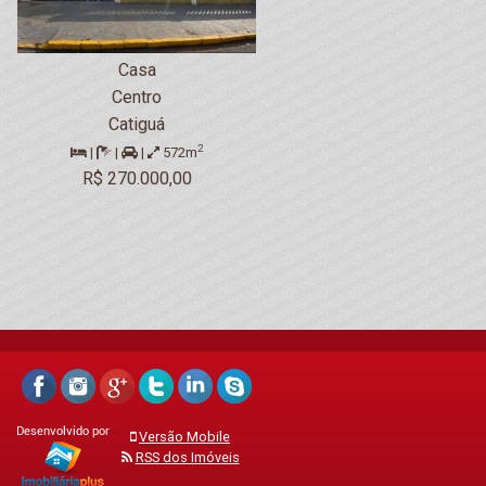
Casa
Centro
Catiguá
2
|
|
|
572m
R$ 270.000,00
Versão Mobile
RSS dos Imóveis