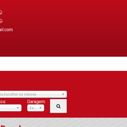
ail.com
ra Escolher os Valores
ios:
Garagem:
Escolher