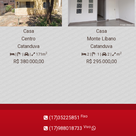
Casa
Casa
Centro
Monte Líbano
Catanduva
Catanduva
2
2
|
|
|
171m
2 |
1 |
2 |
m
R$ 380.000,00
R$ 295.000,00
Fixo
(17)35225851
Vivo
(17)988018733