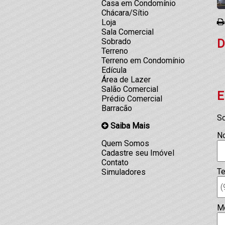
Casa em Condomínio
Chácara/Sítio
Loja
Sala Comercial
D
Sobrado
Terreno
Terreno em Condomínio
Edícula
Área de Lazer
Salão Comercial
E
Prédio Comercial
Barracão
So
Saiba Mais
N
Quem Somos
Cadastre seu Imóvel
Contato
Te
Simuladores
M