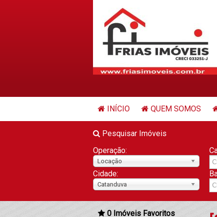
INÍCIO
QUEM SOMOS
Pesquisar Imóveis
Operação:
Ca
Locação
Cidade:
Ba
Catanduva
0
Imóveis Favoritos