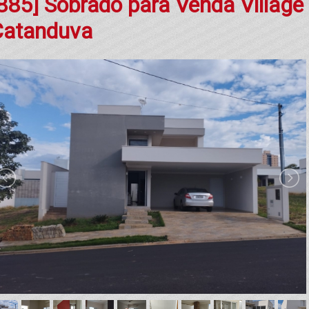
885] Sobrado para Venda Villag
Catanduva