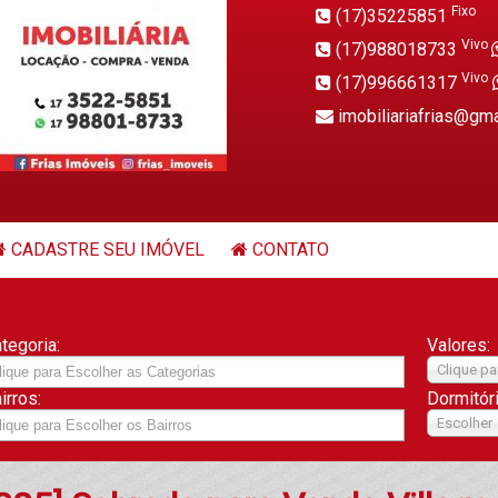
Fixo
(17)35225851
Vivo
(17)988018733
Vivo
(17)996661317
imobiliariafrias@gm
CADASTRE SEU IMÓVEL
CONTATO
tegoria:
Valores:
Clique pa
irros:
Dormitór
Escolher