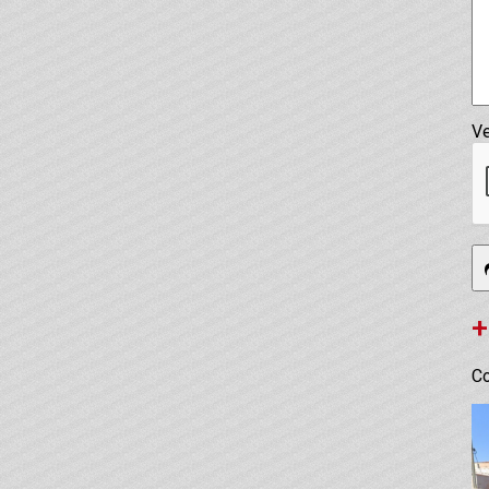
Ve
+
Co