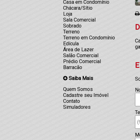
Casa em Condomínio
Chácara/Sítio
Loja
Sala Comercial
D
Sobrado
Terreno
Terreno em Condomínio
Ca
Edícula
ga
Área de Lazer
Salão Comercial
Prédio Comercial
E
Barracão
Saiba Mais
So
Quem Somos
N
Cadastre seu Imóvel
Contato
Simuladores
Te
M