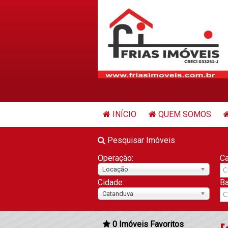
INÍCIO
QUEM SOMOS
Pesquisar Imóveis
Operação:
Ca
Locação
Cidade:
Ba
Catanduva
0
Imóveis Favoritos