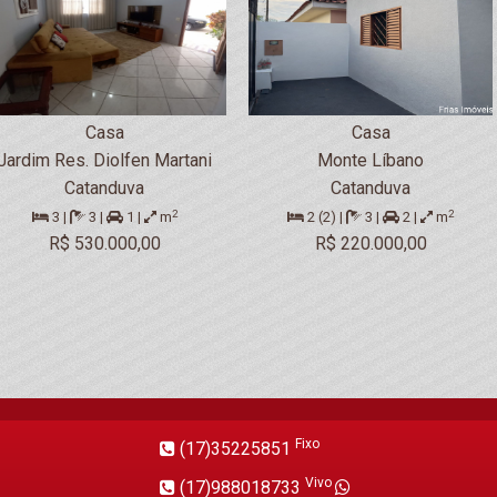
Casa
Casa
Jardim Res. Diolfen Martani
Monte Líbano
Catanduva
Catanduva
2
2
3 |
3 |
1 |
m
2 (2) |
3 |
2 |
m
R$ 530.000,00
R$ 220.000,00
Fixo
(17)35225851
Vivo
(17)988018733