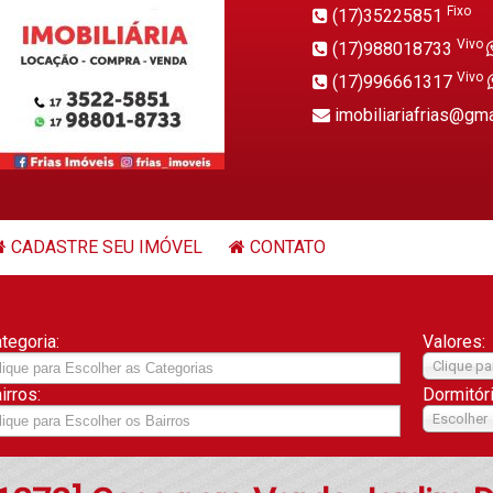
Fixo
(17)35225851
Vivo
(17)988018733
Vivo
(17)996661317
imobiliariafrias@gm
CADASTRE SEU IMÓVEL
CONTATO
tegoria:
Valores:
Clique pa
irros:
Dormitór
Escolher