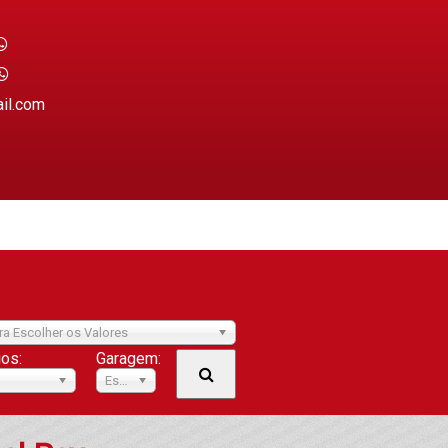
ail.com
ra Escolher os Valores
ios:
Garagem:
Escolher