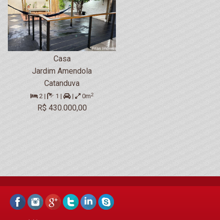
Casa
Jardim Amendola
Catanduva
2
2 |
1 |
|
0m
R$ 430.000,00