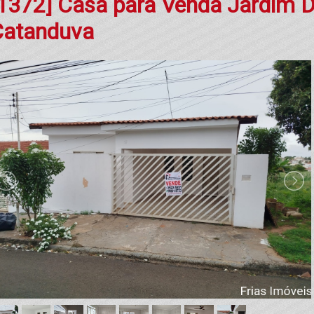
1372] Casa para Venda Jardim D
Catanduva